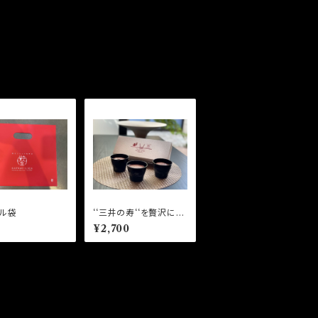
ル袋
‘‘三井の寿‘‘を贅沢に使
用した日本酒ショコラ
¥2,700